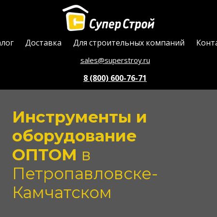
алог
Доставка
Для строительных компаний
Конт
sales@superstroy.ru
8 (800) 600-76-71
Инструменты и
оборудование
ОПТОМ
в
Петропавловске-
Камчатском