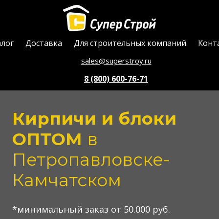
алог
Доставка
Для строительных компаний
Конт
sales@superstroy.ru
8 (800) 600-76-71
Кирпичи и блоки
ОПТОМ
в
Петропавловске-
Камчатском
*минимальный заказ от 50.000 руб.