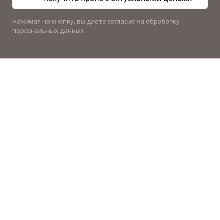
Нажимая на кнопку, вы даете согласие на обработку
персональных данных
Купить инженерную
сантехнику оптом
Бытовая сантехника каждый день у нас перед
глазами. А вот инженерная сантехника чаще
всего скрыта в стенах, коробах. В то время, как ее
значимость очень высока. Так как она
необходима для бесперебойной работы всех
коммуникаций. Инженерная сантехника оптом
покупается для прокладки коммуникаций во
всем доме.