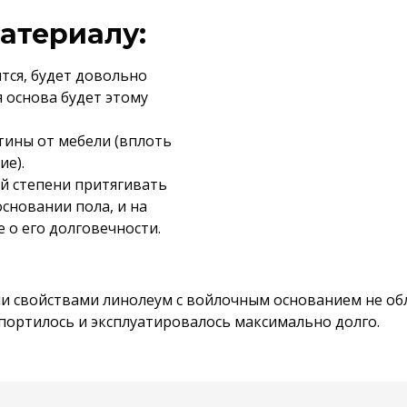
е
атериалу:
тся, будет довольно
я основа будет этому
тины от мебели (вплоть
ие).
й степени притягивать
основании пола, и на
е о его долговечности.
и свойствами линолеум с войлочным основанием не обл
спортилось и эксплуатировалось максимально долго.