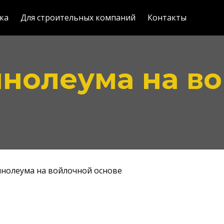
ка
Для строительных компаний
Контакты
инолеума на в
инолеума на войлочной основе